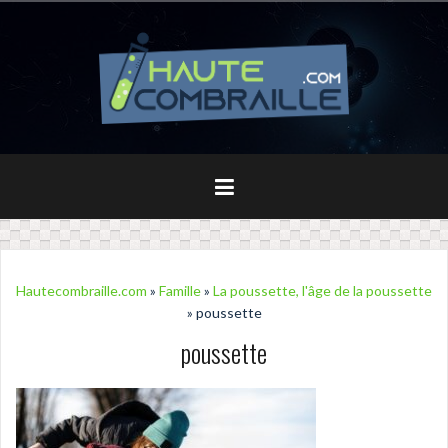
Aller
au
contenu
principal
Hautecombraille.com
»
Famille
»
La poussette, l'âge de la poussette
» poussette
poussette