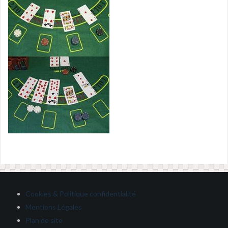
Cookies & Politique confidentialité
Mentions Légales
Plan de site