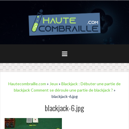
Aller
au
contenu
principal
Hautecombraille.com
»
Jeux
»
Blackjack : Débuter une partie de
blackjack Comment se déroule une partie de blackjack ?
»
blackjack-6.jpg
blackjack-6.jpg