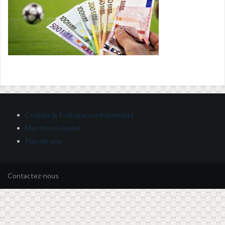
Cookies & Politique confidentialité
Mentions Légales
Plan de site
Contactez-nous