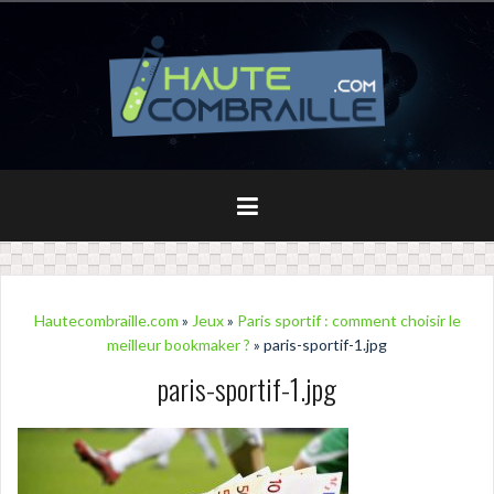
Aller
au
contenu
principal
Hautecombraille.com
»
Jeux
»
Paris sportif : comment choisir le
meilleur bookmaker ?
» paris-sportif-1.jpg
paris-sportif-1.jpg