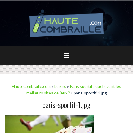
Aller
au
contenu
principal
Hautecombraille.com
»
Loisirs
»
Paris sportif : quels sont les
meilleurs sites de jeux ?
» paris-sportif-1.jpg
paris-sportif-1.jpg