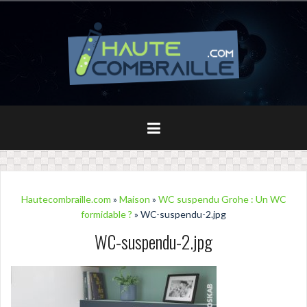
Aller
au
contenu
principal
Hautecombraille.com
»
Maison
»
WC suspendu Grohe : Un WC
formidable ?
» WC-suspendu-2.jpg
WC-suspendu-2.jpg