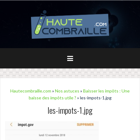
Aller
au
contenu
principal
Hautecombraille.com
»
Nos astuces
»
Baisser les impôts : Une
baisse des impôts utile ?
» les-impots-1.jpg
les-impots-1.jpg