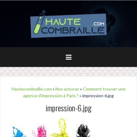
Aller
au
contenu
principal
Hautecombraille.com
»
Nos astuces
»
Comment trouver une
agence d’impression à Paris ?
» impression-6.jpg
impression-6.jpg