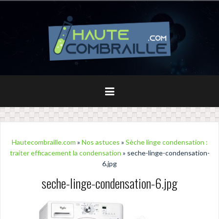
Aller
au
contenu
principal
Hautecombraille.com
»
Nos astuces
»
Sèche linge condensation :
traiter efficacement la condensation
» seche-linge-condensation-
6.jpg
seche-linge-condensation-6.jpg