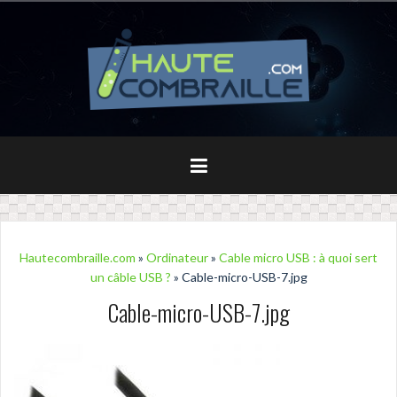
Aller
au
contenu
principal
Hautecombraille.com
»
Ordinateur
»
Cable micro USB : à quoi sert
un câble USB ?
» Cable-micro-USB-7.jpg
Cable-micro-USB-7.jpg