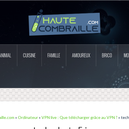
ANIMAL
CUISINE
FAMILLE
AMOUREUX
BRICO
MO
ille.com
»
Ordinateur
»
VPN live : Que télécharger grâce au VPN ?
» tech