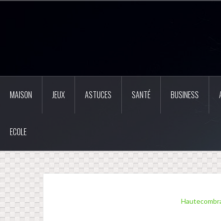
Aller
au
contenu
principal
MAISON
JEUX
ASTUCES
SANTÉ
BUSINESS
ECOLE
Hautecombra