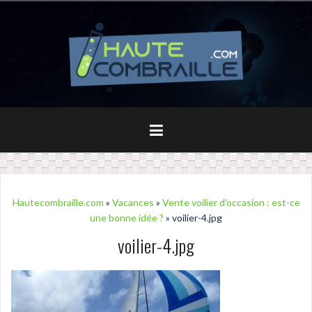
Aller
au
contenu
principal
Hautecombraille.com
»
Vacances
»
Vente voilier d'occasion : est-ce
une bonne idée ?
» voilier-4.jpg
voilier-4.jpg