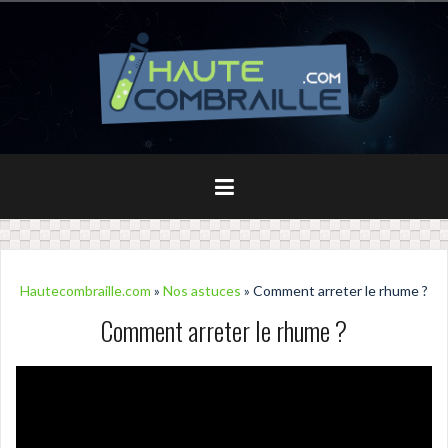
Aller
au
contenu
principal
Hautecombraille.com
»
Nos astuces
» Comment arreter le rhume ?
Comment arreter le rhume ?