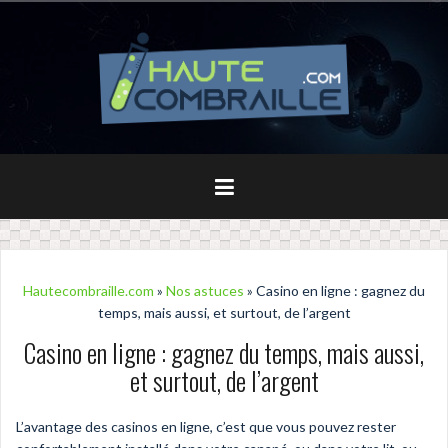
Aller
au
contenu
principal
Hautecombraille.com
»
Nos astuces
» Casino en ligne : gagnez du
temps, mais aussi, et surtout, de l’argent
Casino en ligne : gagnez du temps, mais aussi,
et surtout, de l’argent
L’avantage des casinos en ligne, c’est que vous pouvez rester