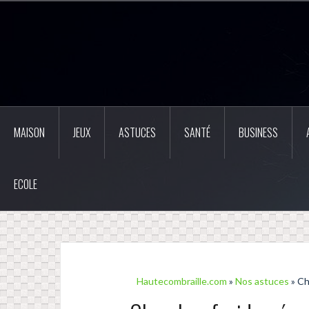
Aller
au
contenu
principal
MAISON
JEUX
ASTUCES
SANTÉ
BUSINESS
ECOLE
Hautecombraille.com
»
Nos astuces
» Ch