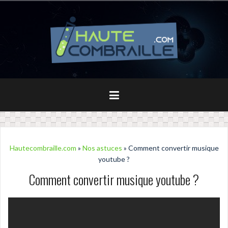
Aller
au
contenu
principal
Hautecombraille.com
»
Nos astuces
» Comment convertir musique
youtube ?
Comment convertir musique youtube ?