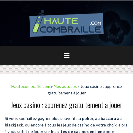
Aller
au
contenu
principal
Hautecombraille.com
»
Nos astuces
» Jeux casino : apprenez
gratuitement à jouer
Jeux casino : apprenez gratuitement à jouer
Si vous souhaitez gagner plus souvent au
poker, au baccara au
blackjack,
ou encore à tous les jeux de casino de votre choix, alors
il vous suffit de jouer sur les
sites de casinos en ligne
pour