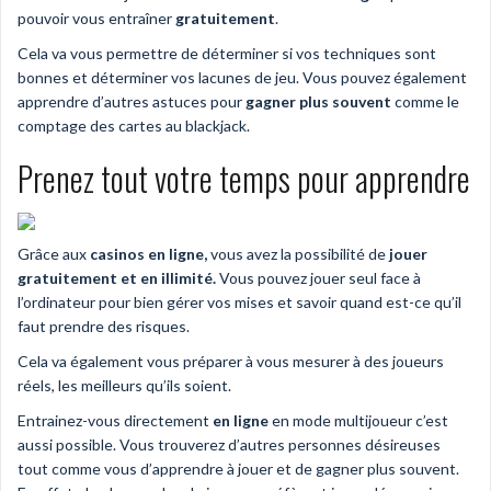
pouvoir vous entraîner
gratuitement
.
Cela va vous permettre de déterminer si vos techniques sont
bonnes et déterminer vos lacunes de jeu. Vous pouvez également
apprendre d’autres astuces pour
gagner plus souvent
comme le
comptage des cartes au blackjack.
Prenez tout votre temps pour apprendre
Grâce aux
casinos en ligne,
vous avez la possibilité de
jouer
gratuitement et en illimité.
Vous pouvez jouer seul face à
l’ordinateur pour bien gérer vos mises et savoir quand est-ce qu’il
faut prendre des risques.
Cela va également vous préparer à vous mesurer à des joueurs
réels, les meilleurs qu’ils soient.
Entrainez-vous directement
en ligne
en mode multijoueur c’est
aussi possible. Vous trouverez d’autres personnes désireuses
tout comme vous d’apprendre à jouer et de gagner plus souvent.