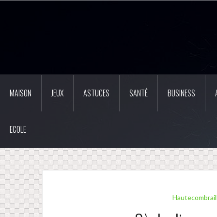
Aller
au
contenu
principal
MAISON
JEUX
ASTUCES
SANTÉ
BUSINESS
ECOLE
Hautecombrail