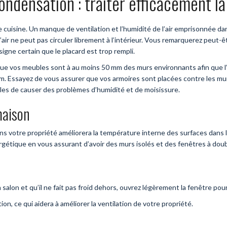
ondensation : traiter efficacement l
 cuisine. Un manque de ventilation et l’humidité de l’air emprisonnée d
 l’air ne peut pas circuler librement à l’intérieur. Vous remarquerez pe
igne certain que le placard est trop rempli.
e vos meubles sont à au moins 50 mm des murs environnants afin que l’air
om. Essayez de vous assurer que vos armoires sont placées contre les mu
les de causer des problèmes d’humidité et de moisissure.
maison
s votre propriété améliorera la température interne des surfaces dans l
étique en vous assurant d’avoir des murs isolés et des fenêtres à doubl
alon et qu’il ne fait pas froid dehors, ouvrez légèrement la fenêtre pour 
n, ce qui aidera à améliorer la ventilation de votre propriété.