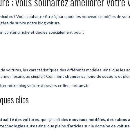
ure : vous souhaitez améliorer votre 
hicules
? Vous souhaitez être à jours pour les nouveaux modèles de voit
ère de suivre notre blog voiture.
’un contenu riche et dédiés spécialement pour :
x de voitures, les caractéristiques des différents modèles, ainsi que le
panne mécanique simple ? Comment
changer sa roue de secours
et plei
r notre blog voiture à travers ce lien : britany.fr.
lques clics
ctualité des voitures
, que ça soit
des nouveaux modèles, des salons au
 technologies autos
ainsi que pleins d’articles sur le domaine de voiture