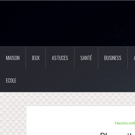
Aller
au
contenu
principal
MAISON
JEUX
ASTUCES
SANTÉ
BUSINESS
ECOLE
Hautecomb